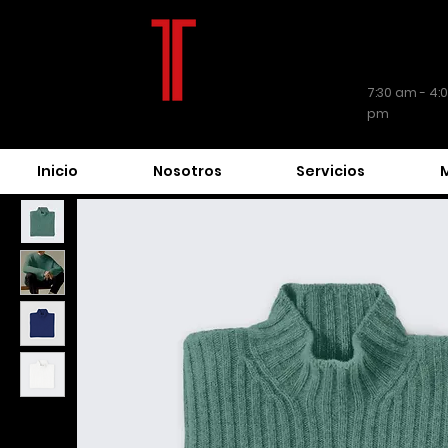
L - V
7:30 am - 4:
pm
Inicio
Nosotros
Servicios